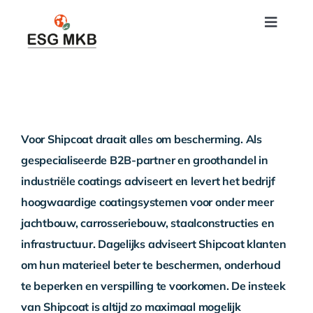
Skip
Toggle
to
Naviga
content
Home
Hoe werkt het
Voor Shipcoat draait alles om bescherming. Als
ESG Impact Rapport
gespecialiseerde B2B-partner en groothandel in
industriële coatings adviseert en levert het bedrijf
ESG-training
hoogwaardige coatingsystemen voor onder meer
jachtbouw, carrosseriebouw, staalconstructies en
Tarieven
infrastructuur. Dagelijks adviseert Shipcoat klanten
om hun materieel beter te beschermen, onderhoud
te beperken en verspilling te voorkomen. De insteek
Actueel
van Shipcoat is altijd zo maximaal mogelijk