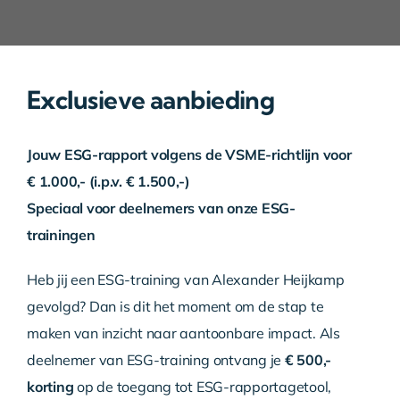
Over ons
Contact
Exclusieve aanbieding
Jouw ESG-rapport volgens de VSME-richtlijn voor
€ 1.000,- (i.p.v. € 1.500,-)
Speciaal voor deelnemers van onze ESG-
trainingen
Heb jij een ESG-training van Alexander Heijkamp
gevolgd? Dan is dit het moment om de stap te
maken van inzicht naar aantoonbare impact. Als
deelnemer van ESG-training ontvang je
€ 500,-
korting
op de toegang tot ESG-rapportagetool,