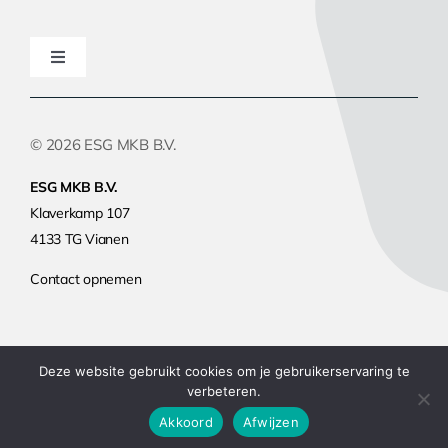
Toggle
Navigation
Home
© 2026 ESG MKB B.V.
Hoe werkt het
ESG MKB B.V.
Klaverkamp 107
4133 TG Vianen
ESG Impact Rapport
Contact opnemen
ESG-training
Deze website gebruikt cookies om je gebruikerservaring te
Tarieven
verbeteren.
Akkoord
Afwijzen
Actueel