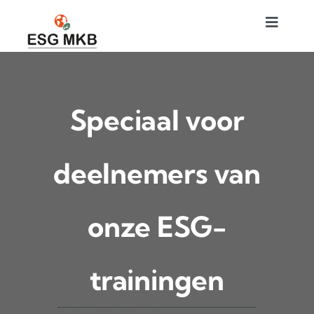
Skip
Toggle
to
Naviga
content
Home
Hoe werkt het
Speciaal voor
ESG Impact Rapport
deelnemers van
ESG-training
onze ESG-
Tarieven
trainingen
Actueel