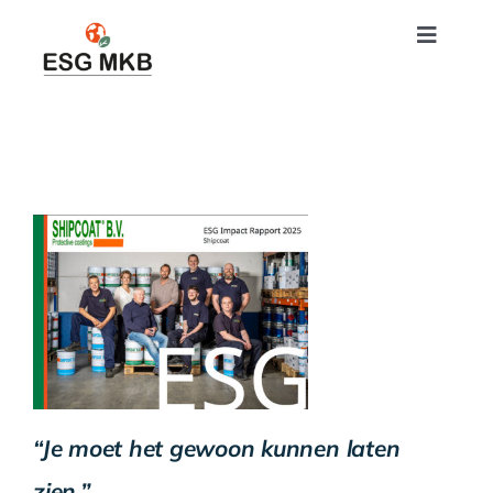
Skip
Toggle
to
Naviga
content
Home
Hoe werkt het
ESG Impact Rapport
ESG-training
Tarieven
“Je moet het gewoon kunnen laten
Actueel
zien.”