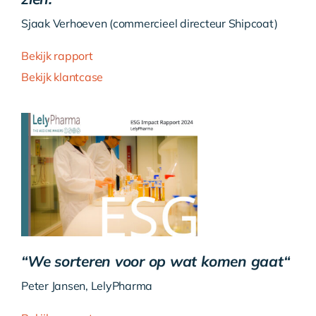
Over ons
Sjaak Verhoeven (commercieel directeur Shipcoat)
Bekijk rapport
Contact
Bekijk klantcase
“
We sorteren voor op wat komen gaat
“
Peter Jansen, LelyPharma